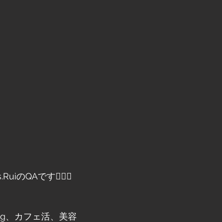
iのQAです💁‍♀️✨
？
ping、カフェ活、美容