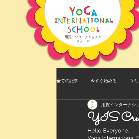
用賀インターナショナル
スクール
全ての記事
今すぐ始める
コミ
用賀インターナシ
YIS Crew
Hello Everyone.
Yoga International