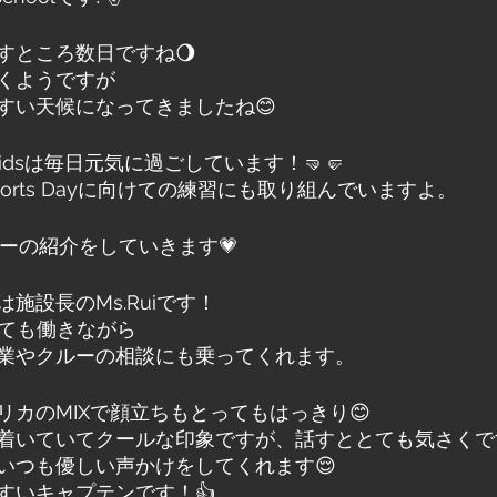
すところ数日ですね🌖
くようですが
すい天候になってきましたね😊
Kidsは毎日元気に過ごしています！🤜🤛
orts Dayに向けての練習にも取り組んでいますよ。
ルーの紹介をしていきます💗
施設長のMs.Ruiです！
としても働きながら
業やクルーの相談にも乗ってくれます。
リカのMIXで顔立ちもとってもはっきり😊
着いていてクールな印象ですが、話すととても気さくです
いつも優しい声かけをしてくれます😌
すいキャプテンです！👍