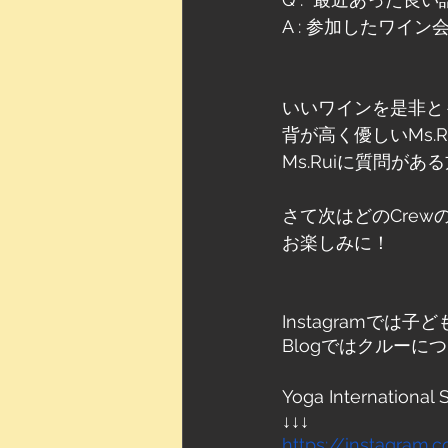
A : 参加したワイ
いいワインを是非と
背が高く優しいMs.
Ms.Ruiに質問が
さて次はどのCrew
お楽しみに！
Instagramで
Blogではクルーに
Yoga International 
↓↓↓
https://instagram