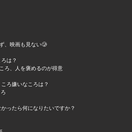
？
かず、映画も見ない🥲
ころは？
ところ、人を褒めるのが得意
いところ嫌いなころは？
ころ
いなかったら何になりたいですか？
話