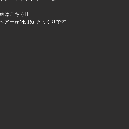
はこちら💁‍♀️✨
アーがMs.Ruiそっくりです！