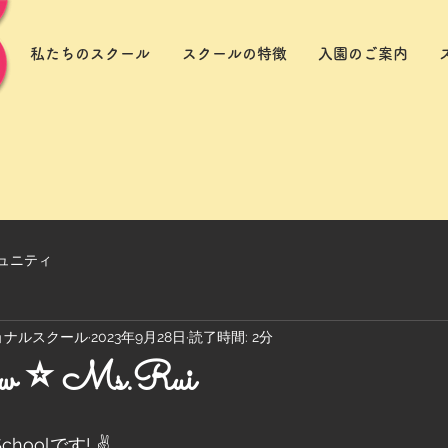
私たちのスクール
スクールの特徴
入園のご案内
ュニティ
ョナルスクール
2023年9月28日
読了時間: 2分
 ⭐️ Ms.Rui
 Schoolです! ✌️