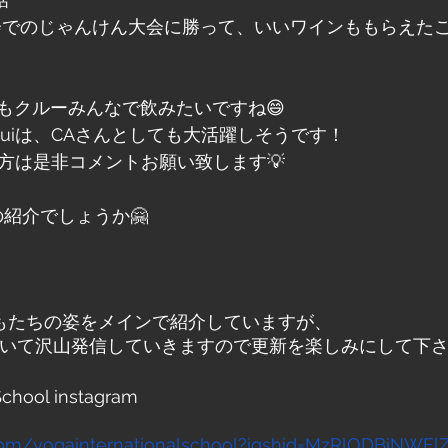
ン会でのじゃんけん大会に勝って、いいワインももらえたこ
もクルーみんなで飲みたいですね😄
Ruiは、CAさんとしても大活躍しそうです！
ある方は是非コメントお願い致します💡
の紹介でしょうか🤗
は子どもたちの姿をメインで紹介していますが、
ついて沢山発信していきますので更新を楽しみにして下さい
School instagram 
.com/yogainternationalschool?igshid=MzRlODBiNWFl