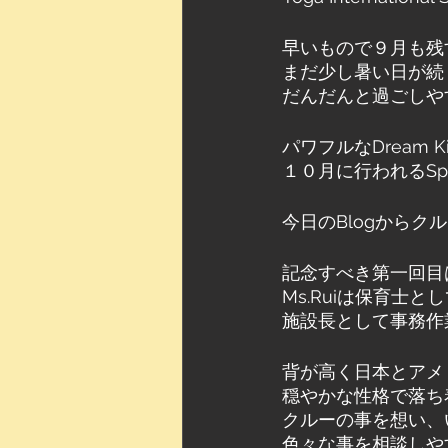
早いもので９月も残
まだ少し暑い日が続
だんだんと過ごしや
パワフルなDream 
１０月に行われるSp
今日のBlogからク
記念すべき第一回目は
Ms.Ruiは保育士
施設長として事務作
背が高く日本とアメ
穏やかな性格で落ち
クルーの事を想い、
色々な事を相談しや