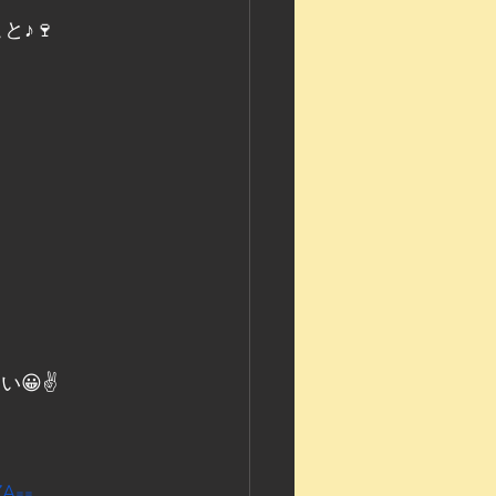
と♪🍷
😀✌️
ZA==