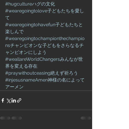
#hugcultureハグの文化
#wearegoingtolove子どもたちを愛し
て
#wearegoingtohavefun子どもたちと
楽しんで
#wearegoingtochampionthechampio
nsチャンピオンな子どもをさらなるチ
ャンピオンにしよう
#weallareWorldChangersみんなが世
界を変える存在
#praywithoutceasing絶えず祈ろう
#injesusnameAmen神様の名によって
アーメン