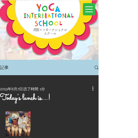
用賀インターナショナル
スクール
記事
全ての記事
2019年8月7日
読了時間: 1分
全ての記事
Today’s lunch is....!
今すぐ始める
コミュニティ