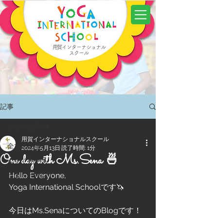
用賀インターナショナル
スクール
記事
全ての記事
用賀インターナショナルスクール
全ての記事
2024年5月13日
読了時間: 1分
One day with Ms.Sena 🍜
今すぐ始める
Hello Everyone,
コミュニティ
Yoga International Schoolです🦄
今日はMs.SenaについてのBlogです！