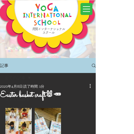
用賀インターナショナル
スクール
記事
全ての記事
2020年4月8日
読了時間: 1分
全ての記事
Easter basket craft🐰🥕
今すぐ始める
コミュニティ