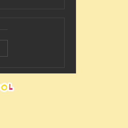
Crew Mr.Barry🇬🇧