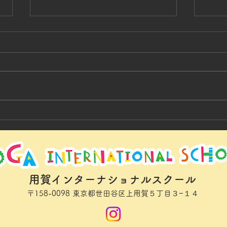
YIS 
Memories of Golden week 🥤
Ms.Rui
用賀インターナショナルスクール
〒158
-0098 東京都世田谷区上用賀５丁目３−１４