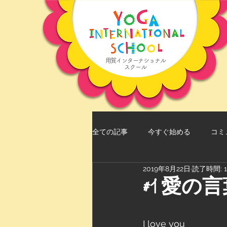
用賀インターナショナル
スクール
全ての記事
今すぐ始める
コミ
2019年8月22日
読了時間: 
#1 愛の
I love you 